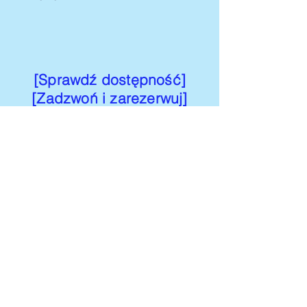
[Sprawdź dostępność]
[Zadzwoń i zarezerwuj]